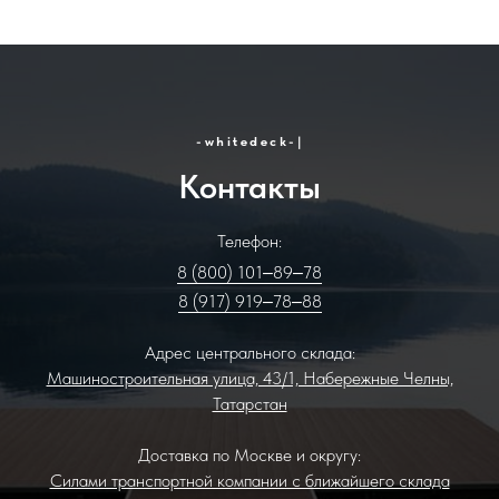
-whitedeck-
|
Контакты
Телефон:
8 (800) 101‒89‒78
8 (917) 919‒78‒88
Адрес центрального склада:
Машиностроительная улица, 43/1, Набережные Челны,
Татарстан
Доставка по Москве и округу:
Силами транспортной компании с ближайшего склада